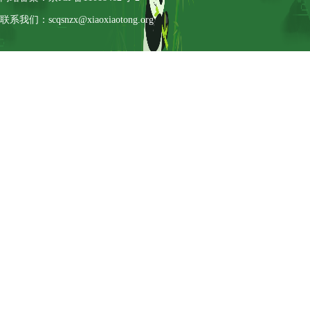
联系我们：scqsnzx@xiaoxiaotong.org