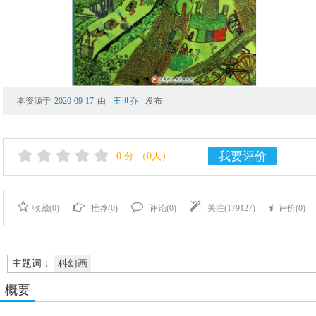
本资源于
2020-09-17
由
王世乔
发布
我要评价
0
分
（0人）
收藏(
0
)
推荐(
0
)
评论(
0
)
关注(
179127
)
评价(
0
)
主题词：
科幻画
概要