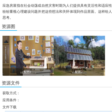
应急房屋指在社会动荡或自然灾害时期为人们提供具有灵活性和适应
纷纷重视心理建设问题并把这些想法和关怀体现到作品里面。
这样给
思考。
资源图
配图1
配图2
资源文件
获取方式：
应用条件：
文件下载