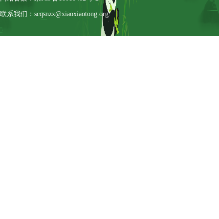
联系我们：scqsnzx@xiaoxiaotong.org