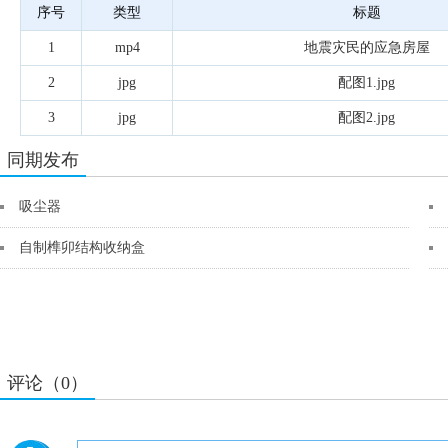
序号
类型
标题
1
mp4
地震灾民的应急房屋
2
jpg
配图1.jpg
3
jpg
配图2.jpg
同期发布
吸尘器
自制榫卯结构收纳盒
评论（0）