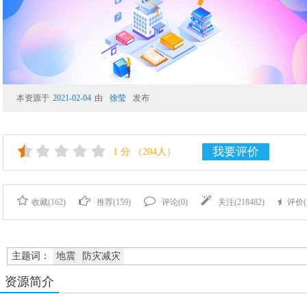
本资源于
2021-02-04
由
徐莹
发布
我要评价
1
分
（204人）
收藏(
162
)
推荐(
159
)
评论(
0
)
关注(
218482
)
评价(
主题词：
地震
防灾减灾
资源简介