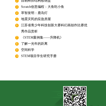
自制榫卯结构收纳盒
2
Scratch创意编程：大鱼吃小鱼
3
萃智发明：鹿岛灯
4
地震灾民的应急房屋
5
江苏省青少年科技创新大赛科幻画创作比赛优
6
秀作品赏析
《STEM案例集——升降机》
7
了解一光年的距离
8
空间科学
9
STEM项目学生研究手册
10