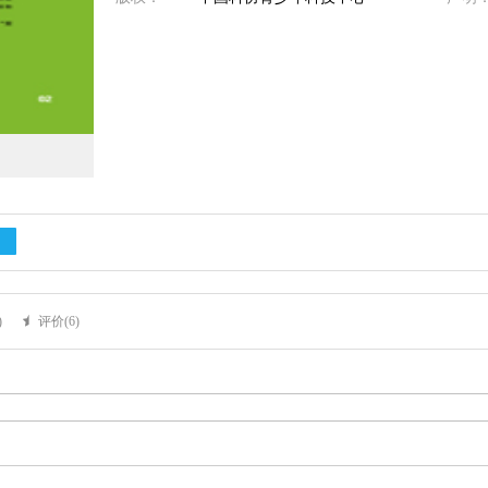
)
评价(
6
)