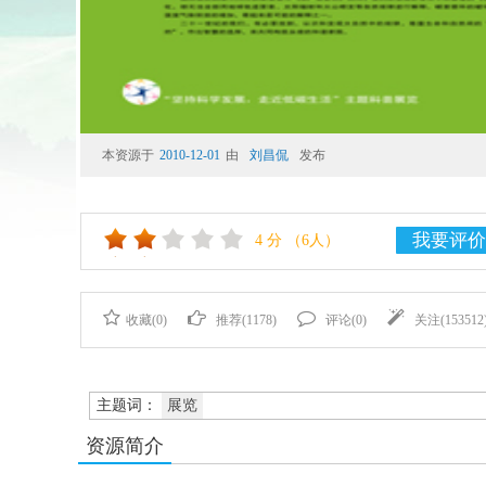
本资源于
2010-12-01
由
刘昌侃
发布
我要评价
4
分
（6人）
收藏(
0
)
推荐(
1178
)
评论(
0
)
关注(
153512
主题词：
展览
资源简介