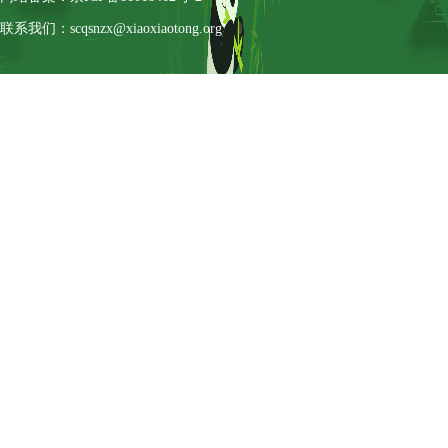
联系我们：scqsnzx@xiaoxiaotong.org