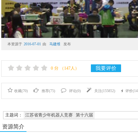
本资源于
2016-07-01
由
马建维
发布
我要评价
0
分
（147人）
收藏(
70
)
推荐(
75
)
评论(
0
)
关注(
155852
)
评价(
14
主题词：
江苏省青少年机器人竞赛
第十六届
资源简介