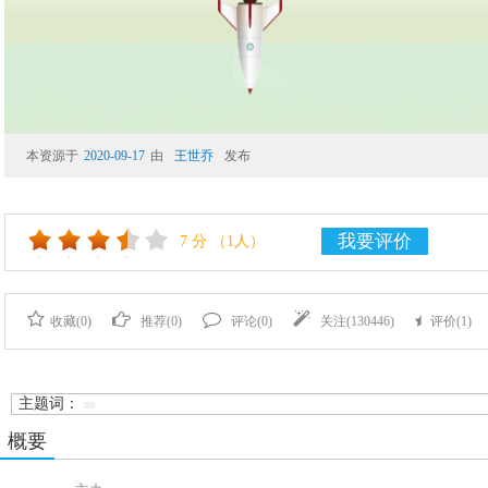
本资源于
2020-09-17
由
王世乔
发布
我要评价
7
分
（1人）
收藏(
0
)
推荐(
0
)
评论(
0
)
关注(
130446
)
评价(
1
)
主题词：
概要