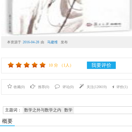
本资源于
2016-04-28
由
马建维
发布
我要评价
10
分
（1人）
收藏(
0
)
推荐(
0
)
评论(
0
)
关注(
120619
)
评价(
1
)
主题词：
数学之外与数学之内
数学
概要