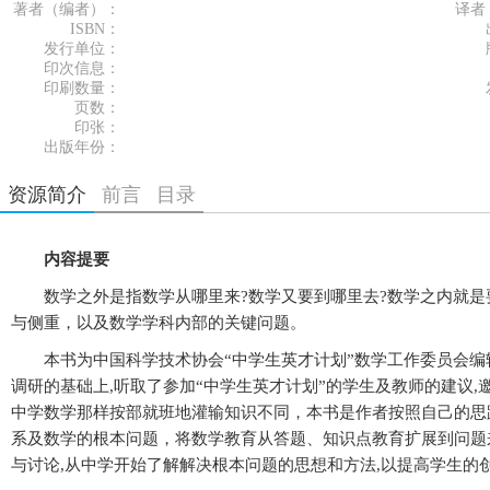
著者（编者）：
译者
ISBN：
发行单位：
印次信息：
印刷数量：
页数：
印张：
出版年份：
资源简介
前言
目录
内容提要
数学之外是指数学从哪里来?数学又要到哪里去?数学之内就是
与侧重，以及数学学科内部的关键问题。
本书为中国科学技术协会“中学生英才计划”数学工作委员会编辑
调研的基础上,听取了参加“中学生英才计划”的学生及教师的建议
中学数学那样按部就班地灌输知识不同，本书是作者按照自己的思
系及数学的根本问题，将数学教育从答题、知识点教育扩展到问题
与讨论,从中学开始了解解决根本问题的思想和方法,以提高学生的