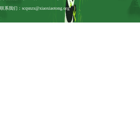
联系我们：scqsnzx@xiaoxiaotong.org