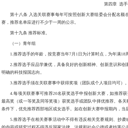
第四章 选
第十八条 入选关联赛事每年可按照创新大赛组委会分配名额
赛，推荐名单应进行不少于一周的公示。
第十九条 推荐标准。
（一）青年组
1.推荐选手的年龄，按竞赛当年7月1日为计算时点，为年满18
2.推荐选手应品学兼优，具备良好的创新精神、创新意识和
明确的科技报国志向。
3.推荐选手须在关联赛事中获得奖项（团队或个人项目均可）
4.每项关联赛事可推荐20名获奖选手申报创新大赛，如推荐
最高奖（或一等奖及同等奖项）获奖选手或团队中择优推荐。各关
条件下，优先推荐西部地区或女选手。如在创新大赛申报期内，当
5.推荐选手在相关赛事活动中不得有违反相关竞赛规则、抄
的内容或研究过程不得违反国家法律、法规和社会公德或者妨