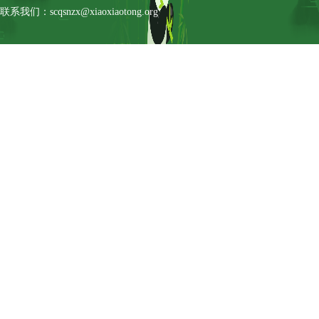
联系我们：scqsnzx@xiaoxiaotong.org