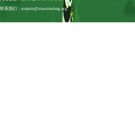
联系我们：scqsnzx@xiaoxiaotong.org