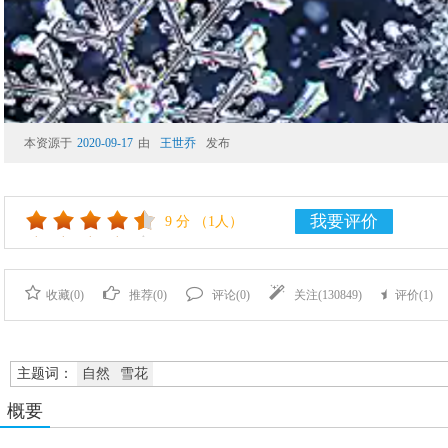
本资源于
2020-09-17
由
王世乔
发布
我要评价
9
分
（1人）
收藏(
0
)
推荐(
0
)
评论(
0
)
关注(
130849
)
评价(
1
)
主题词：
自然
雪花
概要