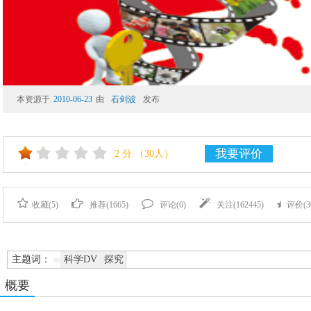
本资源于
2010-06-23
由
石剑波
发布
我要评价
2
分
（30人）
收藏(
5
)
推荐(
1665
)
评论(
0
)
关注(
162445
)
评价(
3
主题词：
科学DV
探究
概要