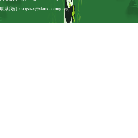
联系我们：scqsnzx@xiaoxiaotong.org