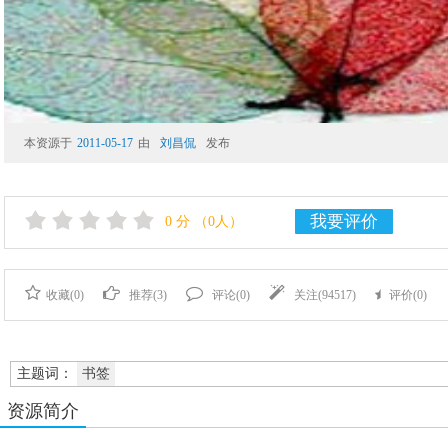
本资源于
2011-05-17
由
刘昌侃
发布
我要评价
0
分
（0人）
收藏(
0
)
推荐(
3
)
评论(
0
)
关注(
94517
)
评价(
0
)
主题词：
书签
资源简介