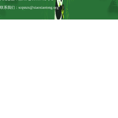
联系我们：scqsnzx@xiaoxiaotong.org