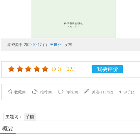
本资源于
2020-09-17
由
王世乔
发布
我要评价
10
分
（2人）
收藏(
0
)
推荐(
0
)
评论(
0
)
关注(
113752
)
评价(
2
)
主题词：
节能
概要