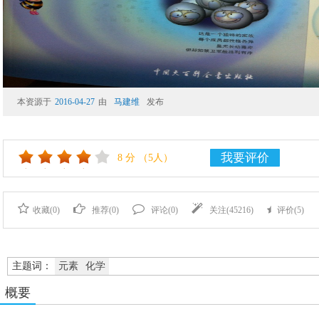
本资源于
2016-04-27
由
马建维
发布
我要评价
8
分
（5人）
收藏(
0
)
推荐(
0
)
评论(
0
)
关注(
45216
)
评价(
5
)
主题词：
元素
化学
概要